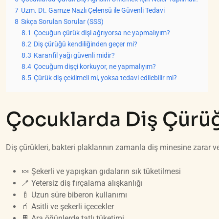
7
Uzm. Dt. Gamze Nazlı Çelensü ile Güvenli Tedavi
8
Sıkça Sorulan Sorular (SSS)
8.1
Çocuğun çürük dişi ağrıyorsa ne yapmalıyım?
8.2
Diş çürüğü kendiliğinden geçer mi?
8.3
Karanfil yağı güvenli midir?
8.4
Çocuğum dişçi korkuyor, ne yapmalıyım?
8.5
Çürük diş çekilmeli mi, yoksa tedavi edilebilir mi?
Çocuklarda Diş Çürü
Diş çürükleri, bakteri plaklarının zamanla diş minesine zarar ve
🍬 Şekerli ve yapışkan gıdaların sık tüketilmesi
🪥 Yetersiz diş fırçalama alışkanlığı
🍼 Uzun süre biberon kullanımı
🧃 Asitli ve şekerli içecekler
🍫 Ara öğünlerde tatlı tüketimi