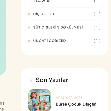
TEDAVISI
)
( 1 )
DIŞ DOLGU
( 1 )
SÜT DIŞLERIN DÖKÜLMESI
( 1 )
UNCATEGORIZED
Son Yazılar
ARALIK 22, 2025
diş
Bursa Çocuk Dişçisi
ne