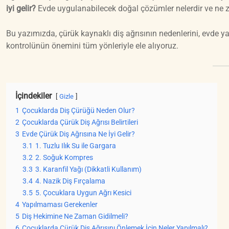
iyi gelir?
Evde uygulanabilecek doğal çözümler nelerdir ve ne 
Bu yazımızda, çürük kaynaklı diş ağrısının nedenlerini, evde y
kontrolünün önemini tüm yönleriyle ele alıyoruz.
İçindekiler
Gizle
1
Çocuklarda Diş Çürüğü Neden Olur?
2
Çocuklarda Çürük Diş Ağrısı Belirtileri
3
Evde Çürük Diş Ağrısına Ne İyi Gelir?
3.1
1. Tuzlu Ilık Su ile Gargara
3.2
2. Soğuk Kompres
3.3
3. Karanfil Yağı (Dikkatli Kullanım)
3.4
4. Nazik Diş Fırçalama
3.5
5. Çocuklara Uygun Ağrı Kesici
4
Yapılmaması Gerekenler
5
Diş Hekimine Ne Zaman Gidilmeli?
6
Çocuklarda Çürük Diş Ağrısını Önlemek İçin Neler Yapılmalı?