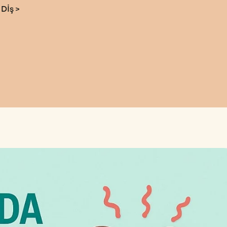
 Dİş
>