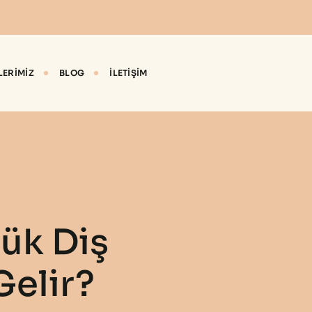
LERIMIZ
BLOG
İLETIŞIM
ük Diş
Gelir?