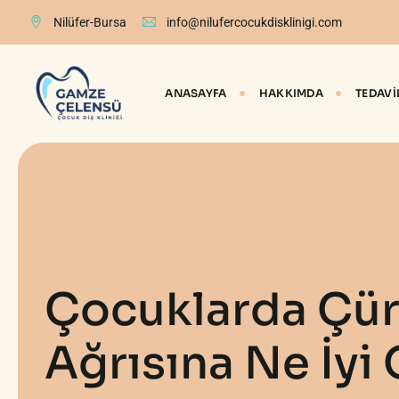
Skip
Nilüfer-Bursa
info@nilufercocukdisklinigi.com
to
content
ANASAYFA
HAKKIMDA
TEDAVI
Çocuklarda Çür
Ağrısına Ne İyi 