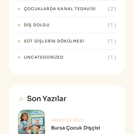
( 2 )
ÇOCUKLARDA KANAL TEDAVISI
( 1 )
DIŞ DOLGU
( 1 )
SÜT DIŞLERIN DÖKÜLMESI
( 1 )
UNCATEGORIZED
Son Yazılar
ARALIK 22, 2025
Bursa Çocuk Dişçisi