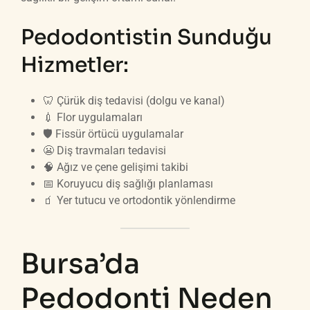
Pedodontistin Sunduğu
Hizmetler:
🦷 Çürük diş tedavisi (dolgu ve kanal)
💉 Flor uygulamaları
🛡️ Fissür örtücü uygulamalar
😬 Diş travmaları tedavisi
🧠 Ağız ve çene gelişimi takibi
📅 Koruyucu diş sağlığı planlaması
🧃 Yer tutucu ve ortodontik yönlendirme
Bursa’da
Pedodonti Neden