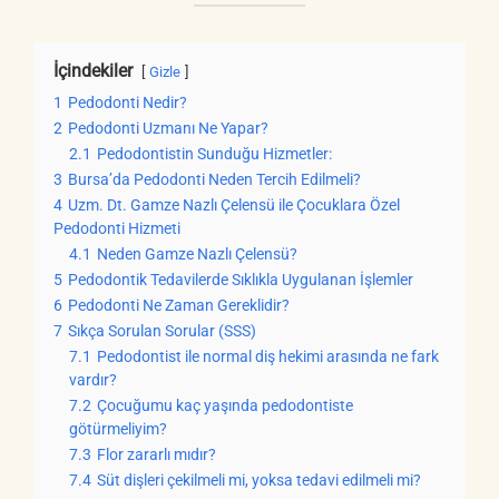
İçindekiler
Gizle
1
Pedodonti Nedir?
2
Pedodonti Uzmanı Ne Yapar?
2.1
Pedodontistin Sunduğu Hizmetler:
3
Bursa’da Pedodonti Neden Tercih Edilmeli?
4
Uzm. Dt. Gamze Nazlı Çelensü ile Çocuklara Özel
Pedodonti Hizmeti
4.1
Neden Gamze Nazlı Çelensü?
5
Pedodontik Tedavilerde Sıklıkla Uygulanan İşlemler
6
Pedodonti Ne Zaman Gereklidir?
7
Sıkça Sorulan Sorular (SSS)
7.1
Pedodontist ile normal diş hekimi arasında ne fark
vardır?
7.2
Çocuğumu kaç yaşında pedodontiste
götürmeliyim?
7.3
Flor zararlı mıdır?
7.4
Süt dişleri çekilmeli mi, yoksa tedavi edilmeli mi?